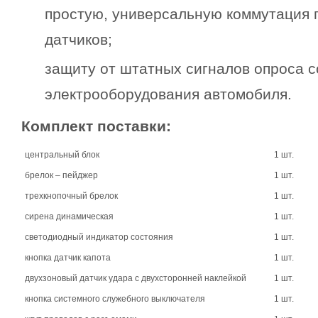
простую, универсальную коммутация 
датчиков;
защиту от штатных сигналов опроса с
электрооборудования автомобиля.
Комплект поставки:
центральный блок
1 шт.
брелок – пейджер
1 шт.
трехкнопочный брелок
1 шт.
сирена динамическая
1 шт.
светодиодный индикатор состояния
1 шт.
кнопка датчик капота
1 шт.
двухзоновый датчик удара с двухсторонней наклейкой
1 шт.
кнопка системного служебного выключателя
1 шт.