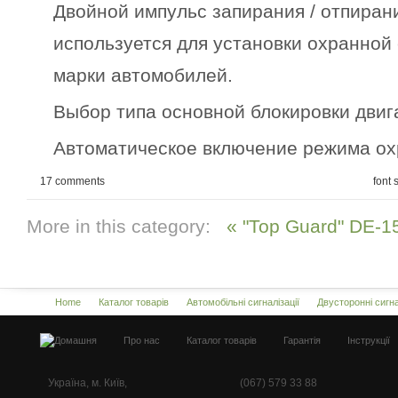
Двойной импульс запирания / отпиран
используется для установки охранной
марки автомобилей.
Выбор типа основной блокировки двиг
Автоматическое включение режима ох
17
comments
font 
More in this category:
« "Top Guard" DE-
Home
Каталог товарів
Автомобільні сигналізації
Двусторонні сигна
Про нас
Каталог товарів
Гарантія
Інструкції
Україна, м. Київ,
(067) 579 33 88