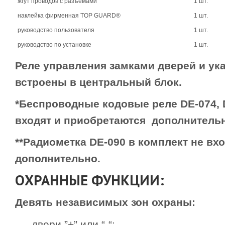
жгут проводов с разъемами
1 шт.
наклейка фирменная TOP GUARD®
1 шт.
руководство пользователя
1 шт.
руководство по установке
1 шт.
Реле управления замками дверей и ук
встроены в центральный блок.
*Беспроводные кодовые реле DE-074, 
входят и приобретаются дополнитель
**Радиометка DE-090 в комплект не вх
дополнительно.
ОХРАННЫЕ ФУНКЦИИ:
Девять независимых зон охраны:
двери ”+” или “-“;