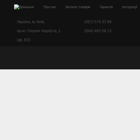
Про нас
Каталог товарів
Гарантія
Інструкції
Україна, м. Київ,
(067) 579 33 88
пр-кт. Георгія Нарбута, 1
(044) 465 56 13
оф. 615