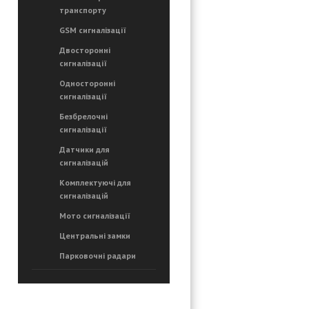
транспорту
GSM сигналізації
Двосторонні
сигналізації
Односторонні
сигналізації
Безбрелочні
сигналізації
Датчики для
сигналізацій
Комплектуючі для
сигналізацій
Мото сигналізації
Центральні замки
Парковочні радари