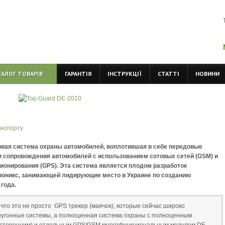
ТАЛОГ ТОВАРІВ
ГАРАНТІЯ
ІНСТРУКЦІЇ
СТАТТІ
НОВИНИ
анспорту
ковая система охраны автомобилей, воплотившая в себе передовые
и сопровождения автомобилей с использованием сотовых сетей (GSM) и
ионирования (GPS). Эта система является плодом разработок
оникс, занимающей лидирующие место в Украине по созданию
года.
 что это не просто GPS трекер (маячок), которые сейчас широко
оугонные системы, а полноценная система охраны с полноценным