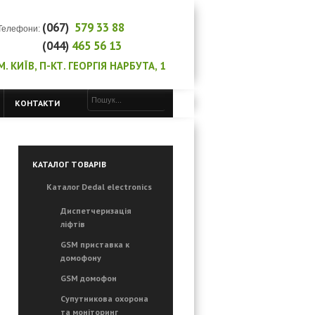
(067)
579 33 88
Телефони:
(044)
465
56 13
М. КИЇВ, П-КТ. ГЕОРГІЯ НАРБУТА, 1
КОНТАКТИ
КАТАЛОГ ТОВАРІВ
Каталог Dedal electronics
Диспетчеризація
ліфтів
GSM приставка к
домофону
GSM домофон
Супутникова охорона
та моніторинг