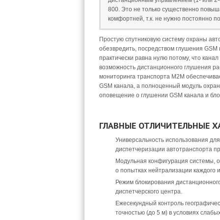
дистанционным управлением (1- или 
800. Это не только существенно повыш
комфортней, т.к. не нужно постоянно 
Простую спутниковую систему охраны авт
обезвредить, посредством глушения GSM 
практически равна нулю потому, что канал
возможность дистанционного глушения ра
мониторинга транспорта М2М обеспечива
GSM канала, а полноценный модуль охраны
оповещение о глушении GSM канала и бло
ГЛАВНЫЕ ОТЛИЧИТЕЛЬНЫЕ ХА
Универсальность использования для
диспетчеризации автотранспорта п
Модульная конфигурация системы, 
о попытках нейтрализации каждого и
Режим блокирования дистанционног
диспетчерского центра.
Ежесекундный контроль географичес
точностью (до 5 м) в условиях слабы