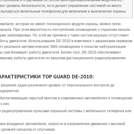
2-сторонним) и отдельным GPS/GSM многофункциональным модулем DE-
ает уровень безопасности, но и делает управление системой на много
пользоваться мобильным телефоном для включения и выключения охраны.
омобиля, которая не имеет полноценного модуля охраны, можно легко
канала. При этом вероятность поступления оповещение о глушении канала
 уже заблокирован. По этой же причине у таких систем реально отсутствует
боты двигателя. Использование DE-2010 в комплексе с украинским сервером
ет реальное автоматическое SMS оповещение о попытке нейтрализации
 сам блокирует работу двигателя. Более того, DE-2010 обеспечивает
кировку работы двигателя по каналам дистанционного радиоуправления.
РАКТЕРИСТИКИ TOP GUARD DE-2010:
 решения задач различного уровня, от персонального контроля до
редприятия.
обеспечивающая скрытый монтаж в современных автомобилях и оповещение
з них.
о радиоуправления пультами охранной системы с мобильного телефона или
ких координат автомобиля, скорости и направления движения с высокой
х уровней сигналов от спутников.