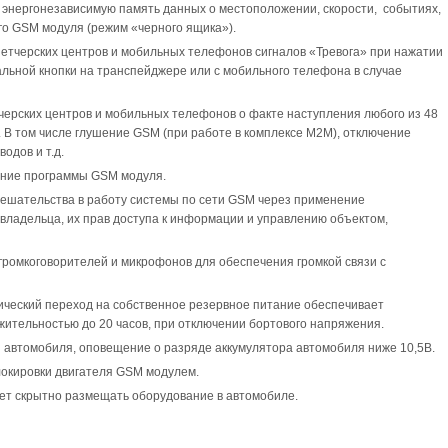
энергонезависимую память данных о местоположении, скорости, событиях,
го GSM модуля (режим «черного ящика»).
етчерских центров и мобильных телефонов сигналов «Тревога» при нажатии
альной кнопки на транспейджере или с мобильного телефона в случае
ерских центров и мобильных телефонов о факте наступления любого из 48
 В том числе глушение GSM (при работе в комплексе М2М), отключение
одов и т.д.
ение программы GSM модуля.
ешательства в работу системы по сети GSM через применение
ладельца, их прав доступа к информации и управлению объектом,
ромкоговорителей и микрофонов для обеспечения громкой связи с
ический переход на собственное резервное питание обеспечивает
ительностью до 20 часов, при отключении бортового напряжения.
 автомобиля, оповещение о разряде аккумулятора автомобиля ниже 10,5В.
окировки двигателя GSM модулем.
ет скрытно размещать оборудование в автомобиле.