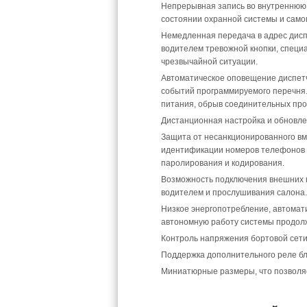
Непрерывная запись во внутреннюю 
состоянии охранной системы и само
Немедленная передача в адрес дисп
водителем тревожной кнопки, специ
чрезвычайной ситуации.
Автоматическое оповещение диспетч
событий программируемого перечня.
питания, обрыв соединительных пров
Дистанционная настройка и обновл
Защита от несанкционированного вм
идентификации номеров телефонов в
паролирования и кодирования.
Возможность подключения внешних г
водителем и прослушивания салона.
Низкое энергопотребление, автомат
автономную работу системы продолж
Контроль напряжения бортовой сети
Поддержка дополнительного реле бл
Миниатюрные размеры, что позволя