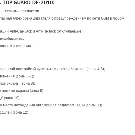
TOP GUARD DE-2010:
я штатными брелоками.
пасная блокировка двигателя с предупреждением по сети GSM в любом
ии Anti-Car-Jack и Anti-Hi-Jack (отключаемые).
иммобилайзер.
ключом зажигания.
ционной настройкой чувствительности обеих зон (зоны 4-5);
вижения (зоны 6-7);
ме охраны (зона 8);
 режиме охраны (зона 9);
У (зона 10);
 месту нахождения автомобиля радиусом 100 м (зона 11);
дулей (зона 12).