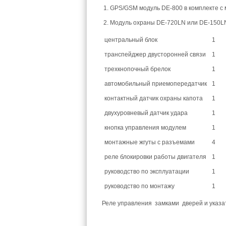
1. GPS/GSM модуль DE-800 в комплекте с
2. Модуль охраны DE-720LN или DE-150LN
центральный блок
1
транспейджер двусторонней связи
1
трехкнопочный брелок
1
автомобильный приемопередатчик
1
контактный датчик охраны капота
1
двухуровневый датчик удара
1
кнопка управления модулем
1
монтажные жгуты с разъемами
4
реле блокировки работы двигателя
1
руководство по эксплуатации
1
руководство по монтажу
1
Реле управления замками дверей и указа